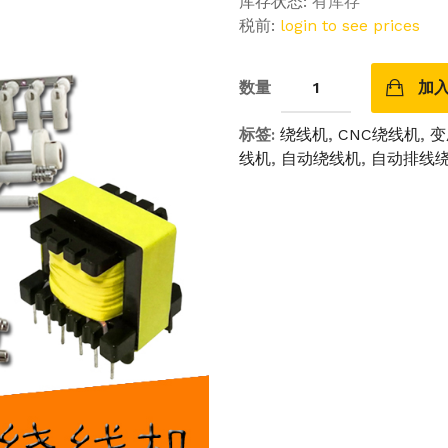
库存状态:
有库存
税前:
login to see prices
数量
加
标签:
绕线机
,
CNC绕线机
,
变
线机
,
自动绕线机
,
自动排线