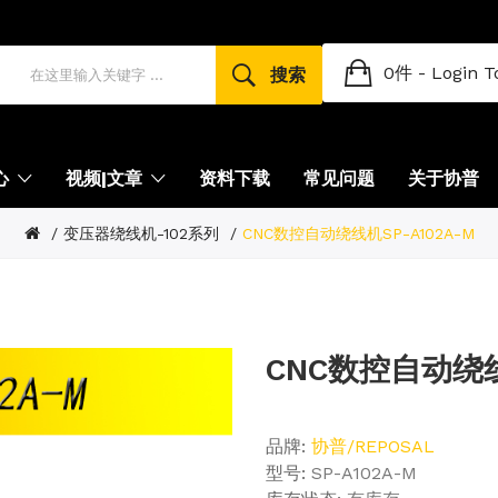
0件 -
Login T
搜索
心
视频|文章
资料下载
常见问题
关于协普
变压器绕线机-102系列
CNC数控自动绕线机SP-A102A-M
CNC数控自动绕线
品牌:
协普/REPOSAL
型号:
SP-A102A-M