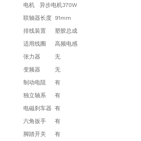
电机
异步电机370W
联轴器长度
91mm
排线装置
塑胶总成
适用线圈
高频电感
张力器
无
变频器
无
制动电阻
有
独立轴系
有
电磁刹车器
有
六角扳手
有
脚踏开关
有