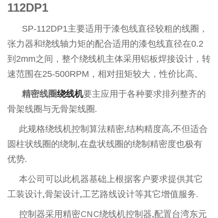
112DP1
SP-112DP1
主要适用于漆包线直径较粗的线圈，
张力器和绕线轴力矩的配合适用的漆包线直径在
0.2
到
2mm
之间，整个绕线机主体采用铝板焊接设计，转
速范围在
25-500RPM
，相对扭矩较大，性价比高。
精密线圈
绕线机
要主应用于各种要求排列整齐的
骨架线圈与无骨架线圈.
此规格绕线机控制算法精密,结构精度高,不但适合
圆柱状线圈的绕制,在盘状线圈的绕制精密度也极有
优势.
本公司可以此机器基础上根据客户要求提供其它
工装设计,骨架设计,工艺路线设计等其它增值服务.
控制器采用精密CNC绕线机控制器,配置台湾东元