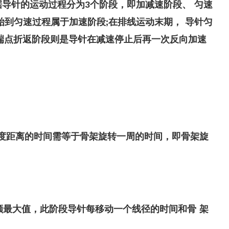
导针的运动过程分为3个阶段，即加减速阶段、 匀速
到匀速过程属于加速阶段;在排线运动末期， 导针匀
端点折返阶段则是导针在减速停止后再一次反向加速
度距离的时间需等于骨架旋转一周的时间，即骨架旋
额最大值，此阶段导针每移动一个线径的时间和骨 架