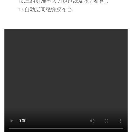
16,三组标准型大力矩过线及张力机构．
17.自动层间绝缘胶布台.