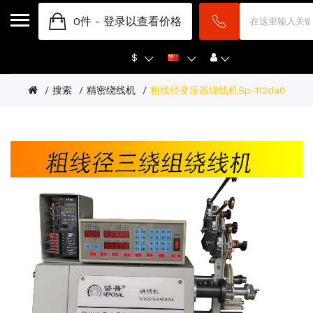
0件 -
登录以查看价格
$
搜索
精密绕线机
粗线径变压器绕线机sp-112da6