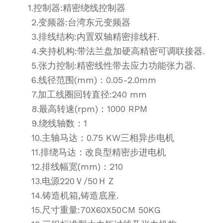
1.控制器:精密绕线控制器
2.变频器:台湾东元变频器
3.排线结构:内置双轴精密排线杆.
4.夹持机构:带法兰盘加硬高精密可调联接器.
5.张力控制:精密线性带去应力功能张力器.
6.线径范围(mm)：0.05-2.0mm
7.加工线圈回转直径:240 mm
8.最高转速(rpm)：1000 RPM
9.绕线轴数：1
10.主轴马达：0.75 KW三相异步电机
11.排绕马达：改良型精密步进电机
12.排线幅宽(mm)：210
13.电源220Ｖ/50ＨＺ
14.铸造机箱,铸造底座.
15.尺寸重量:70X60X50CM 50KG