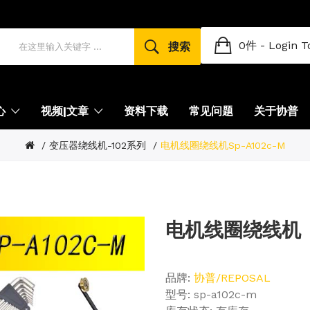
0件 -
Login T
搜索
心
视频|文章
资料下载
常见问题
关于协普
变压器绕线机-102系列
电机线圈绕线机sp-A102c-M
电机线圈绕线机
品牌:
协普/REPOSAL
型号:
sp-a102c-m