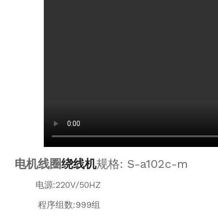
电机线圈
绕线机
规格: S-a102c-m
电源:220V/50HZ
程序组数:999组