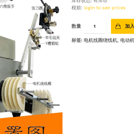
库存状态:
有库存
税前:
login to see prices
数量
加
标签:
电机线圈绕线机
,
电动