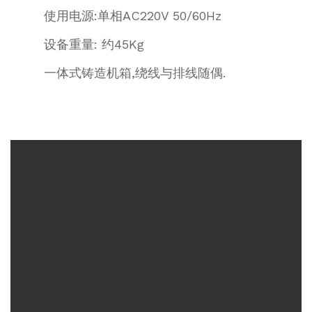
使用电源:单相AC220V 50/60Hz
设备重量: 约45Kg
一体式铸造机箱,绕线与排线随偶.