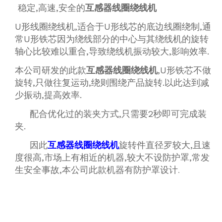
稳定,高速,安全的
互感器线圈绕线机
U形线圈绕线机,适合于U形线芯的底边线圈绕制,通
常U形铁芯因为绕线部分的中心与其绕线机的旋转
轴心比较难以重合,导致绕线机振动较大,影响效率.
本公司研发的此款
互感器线圈绕线机
,U形铁芯不做
旋转,只做往复运动,绕则围绕产品旋转.以此达到减
少振动,提高效率.
配合优化过的装夹方式,只需要2秒即可完成装
夹.
因此
互感器线圈绕线机
旋转件直径罗较大,且速
度很高,市场上有相近的机器,较大不设防护罩,常发
生安全事故,本公司此款机器有防护罩设计
.