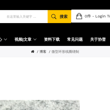
0件 -
Login T
搜索
心
视频|文章
资料下载
常见问题
关于协普
博客
微型环形线圈绕制