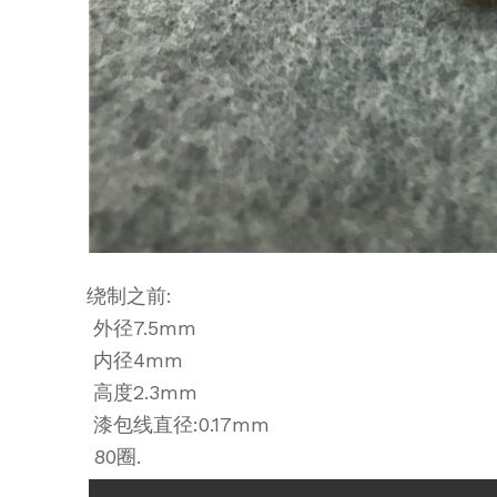
绕制之前:
外径7.5mm
内径4mm
高度2.3mm
漆包线直径:0.17mm
80圈.