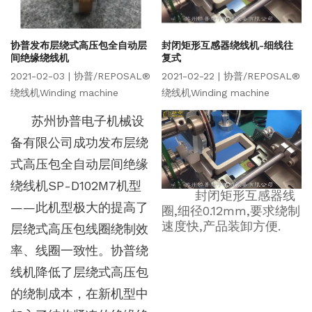
协普发布层绕式高压包全自动层
封闭矩形互感器绕线机-细线往
间绝缘绕线机
复式
2021-02-03 | 协普/REPOSAL®
2021-02-22 | 协普/REPOSAL®
绕线机Winding machine
绕线机Winding machine
苏州协普电子机械设
备有限公司成功发布层绕
式高压包全自动层间绝缘
绕线机SP-D102M7机型
封闭矩形互感器线
——此机型极大的提高了
圈,细径0.12mm,要求绕制
速度快,产品装卸方便.
层绕式高压包线圈绕制效
率、线圈一致性。协普绕
线机降低了层绕式高压包
的绕制成本，在新机型中