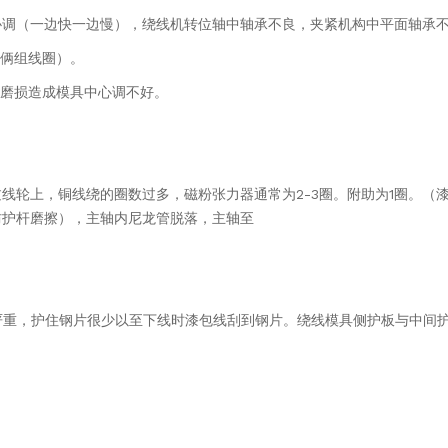
调（一边
快一边慢），绕线机转位轴中轴承不良，夹紧机构中平面轴承
俩组线圈）。
磨损造成模具中心调不好。
过线轮上，铜
线绕的圈数过多，磁粉张力器通常为2-3圈。附助为1圈。
（
防护杆磨擦），主轴内尼龙管脱落，主轴至
严重，护住钢片很少以
至下线时漆包线刮到钢片。绕线模具侧护板与中间