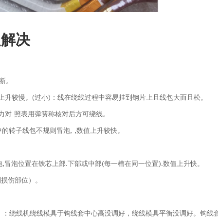
及解决
断。
值上升较慢。(过小)：线在绕线过程中容易挂到钢片上且线包大而且松。
张力对
照表用弹簧称核对后方可绕线。
中的转子线包不规则冒泡, ,数值上升较快。
,冒泡位置在铁芯上部.下部或中部(每一槽在同一位置).数值上升快。
看到损伤部位）。
）：绕线机绕线模具于钩线套中心高没调好，绕线模具平衡没调好。钩线