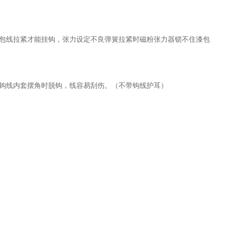
包线拉紧才能挂钩，张力设定不良弹簧拉紧时磁粉张力器锁不住漆包
钩线内
套摆角时脱钩，线容易刮伤。（不带钩线护耳）