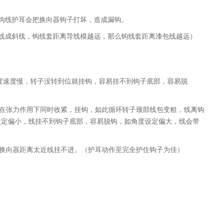
钩线护耳会把换向器钩子打坏，造成漏钩。
线成斜线，钩线套距离导线模越远，那么钩线套距离
漆包线越远）
度速度慢，转子没转到位就挂钩，容易挂不到钩子
底部，容易脱
在张力作用下同时收紧，挂钩，如此循环转子
颈部线包变粗，线离钩
设定偏小，线挂不到钩
子底部，容易脱钩，如角度设定偏大，线会带
换向器距离太近线挂不进。（护耳动作至完全护住钩子为佳）