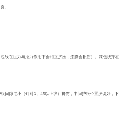
不良。
漆包线在阻力与拉力作用下会相互挤压，漆膜会损伤）。
漆包线穿在
护板间隙过小（针对0。45以上线）挤伤，中间护板位置没
调好，下