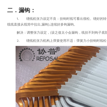
二．漏钩：
1.
绕线机张力设定不良：挂钩时线可看出很松。绕好的转
线
线直接从线筒中拉出,漏钩),连续好多钩漏钩。
解决：调整张力设定，(设之值太小会漏钩，线挂不到钩子底
2.
绕线机张力机构上弹簧使用不适：弹簧力小挂钩时线松