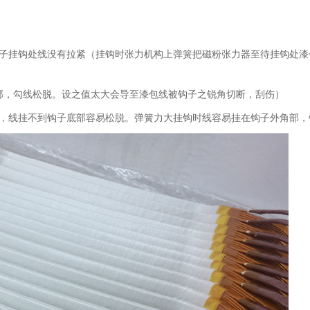
子挂钩处线没有拉紧
（挂钩时张力机构上弹簧把磁粉张力器至待挂钩处漆
部，勾线松脱。设之值太大会导至漆包线被钩子之锐角
切断，刮伤）
，线挂不到钩子底部
容易松脱。弹簧力大挂钩时线容易挂在钩子外角部，