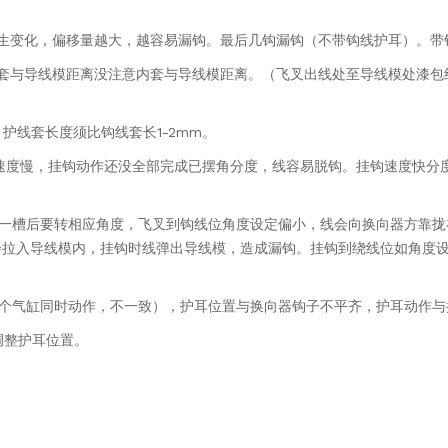
生变化，偏移量越大，越容易漏钩。最后几钩漏钩（不带钩线护耳）。
带
套与
导线模距离没注意内套与导线模距离。（飞叉出线处至导线
模处漆包
。
护线套长度须比钩线套长1-2mm。
速度
慢，挂钩动作还没全部完成已摆角分度，线容易脱钩。挂钩
速度快分
一槽后要转相应角度，飞叉到钩线位角度设定偏小，线会
向换向器方靠拢
会拉入导线模内，挂钩时线弹出导
线模，造成漏钩。挂钩到绕线位如角度
个气缸同
时动作，不一致），护耳位置与换向器钩子不平齐，护耳动作
与
调
整护耳位置。