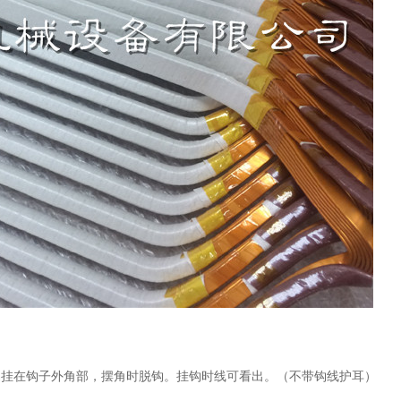
易挂在钩子外
角部，摆角时脱钩。挂钩时线可看出。（不带钩线护耳）