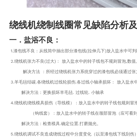
绕线机绕制线圈常见缺陷分析
一．盐浴不良：
1.漆包线不良：从线筒中抽出部分漆包线(拉伸几下)放入盐水中可判
2.
绕线机
张力不良(过大)： 放入盐水中的转子线包不规则冒泡,数
解决方法 ：所经过绕线机张力系统穿过的漆包线必须通过
3.羊毛毡结碳.各绕线机过线轮损伤.各过线小轴承损坏： 放入盐水
解决方法：更换损坏羊毛毡. 过线轮. 小轴承
4.绕线机绕线模具损伤（导线模）：放入盐水中的转子线包规则冒泡
（钩线套）：放入盐水中的转子线在颈部冒泡（应可
解决方法：检查模具.确定位置.打磨抛光。
5.绕线机调试不良造成绕线过程中分度变化（以至漆包线下线刮伤