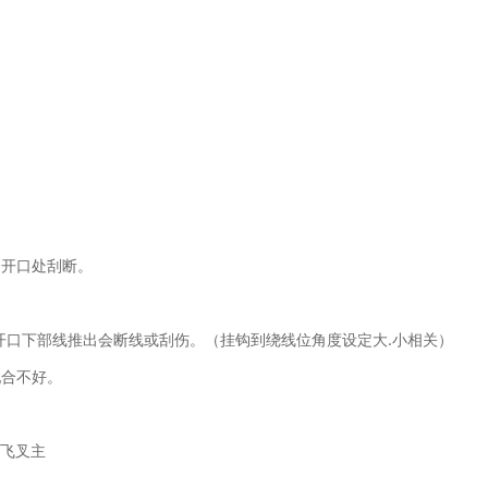
套
开口处刮断。
开
口下部线推出会断线或刮伤。（挂钩到绕线位角度设定大.小相关）
配合不好。
飞叉主