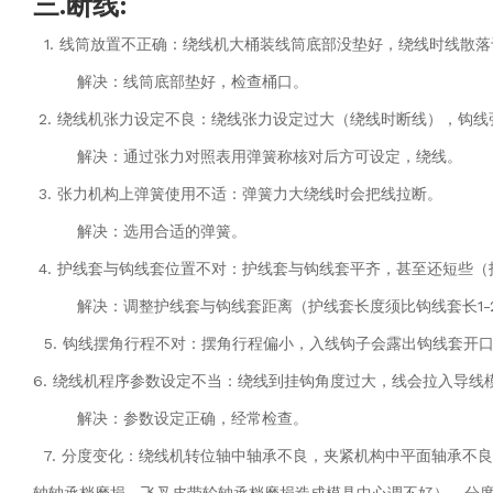
三.断线:
1. 线筒放置不正确：绕线机大桶装线筒底部没垫好，绕线时线散
解决：线筒底部垫好，检查桶口。
2. 绕线机张力设定不良：绕线张力设定过大（绕线时断线），钩线
解决：通过张力对照表用弹簧称核对后方可设定，绕线。
3. 张力机构上弹簧使用不适：弹簧力大绕线时会把线拉断。
解决：选用合适的弹簧。
4. 护线套与钩线套位置不对：护线套与钩线套平齐，甚至还短些
解决：调整护线套与钩线套距离（护线套长度须比钩线套长1-
5. 钩线摆角行程不对：摆角行程偏小，入线钩子会露出钩线套开
6. 绕线机程序参数设定不当：绕线到挂钩角度过大，线会拉入导
解决：参数设定正确，经常检查。
7. 分度变化：绕线机转位轴中轴承不良，夹紧机构中平面轴承不