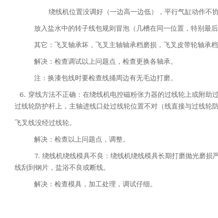
绕线机位置没调好（一边高一边低），平行气缸动作不协
放入盐水中的转子线包规则冒泡（几槽在同一位置，特别最
后
其它：飞叉轴承坏，飞叉主轴轴承档磨损，飞叉皮带轮轴承
档
解决：检查调试以上问题点，检查更换各轴承。
注：换漆包线时要检查线捅周边有无毛边打磨。
6. 穿线方法不正确：在绕线机电控磁粉张力器的过线轮上或附助
过线轮防护杆上，主轴进线口处过线轮位置不对（
线直接与过线轮
飞叉线没经过线轮。
解决：检查以上问题点，调整。
7. 绕线机绕线模具不良：绕线机绕线模具长期打磨抛光磨损
线刮到钢片，盐浴不良或断线。
解决：检查模具，加工处理，调试仔细。