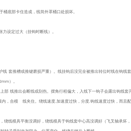
落于桶底部卡住造成，线筒外罩桶口处损坏。
张力设定过
大（挂钩时断线）。
（护线
套推槽或推键磨损严重）。线挂钩后没完全被推出转位时线在钩线
2mm）。
口上部
线推出会断线或刮伤。摆角行程偏大，入线下一钩子会露出钩线套
线模内，合模
线夹住。绕线速度.加速度过快，分度.钩线速度过快，而且
良，绕线模具
平衡没调好，绕线模具于钩线套中心高没调好（飞叉轴承坏，