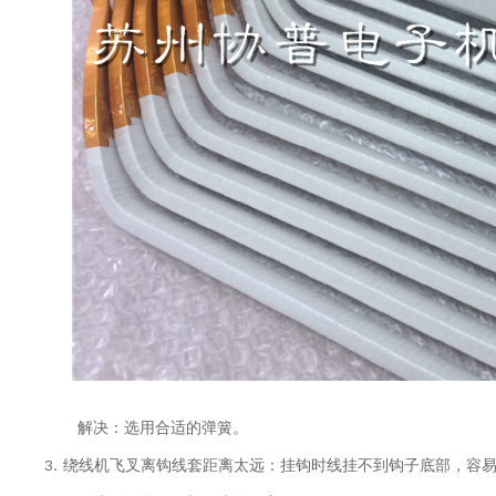
解决：选用合适的弹簧。
3. 绕线机飞叉离钩线套距离太远：挂钩时线挂不到钩子底部，容