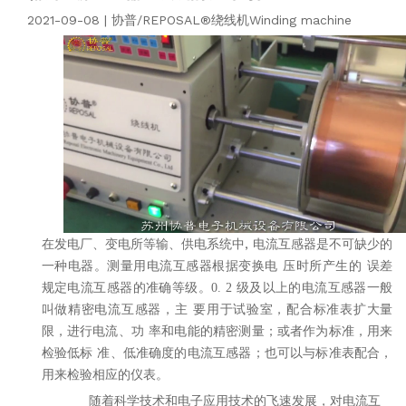
2021-09-08 | 协普/REPOSAL®绕线机Winding machine
在发电厂、变电所等输、供电系统中
,
电流
互感器是
不可缺少的
一种电器。测量用
电流
互感器根据变换电 压时所产生的 误差
规定
电流
互感器的准确等级。
级及以上的
电流
互感器一般
0.
2
叫做精密
电流
互感器，主 要用于试验室，配合标准表扩大量
限，进行
电流
、功 率和电能的精密测量；或者作为标准，用来
检验低标 准、低准确度的
电流
互感器；也可以与标准表配合，
用来检验相应的仪表。
随着科学技术和电子应用技术的飞速发展，对
电流
互