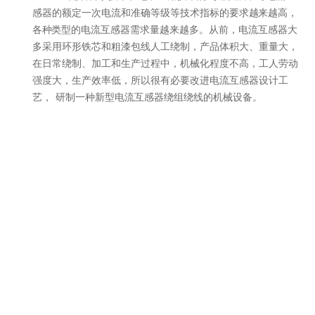
感器的额定一次
电流
和准确等级等技术指标的要
求越来越高，
各种类型的
电流
互感器需求量越来越
多。从前，
电流
互感器大
多采用环形铁芯和粗漆包线人工绕制，产品体积大、重量大，
在日常绕制、加工和生产过程中，机械化程度不高，工人劳动
强度大，生产效率低，所以很有必要改进
电流
互感器设计工
艺，
研制一种新型
电流
互感器绕组绕线的机械设备。