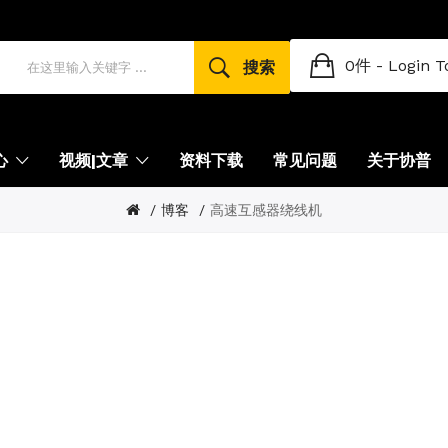
0件 -
Login T
搜索
心
视频|文章
资料下载
常见问题
关于协普
博客
高速互感器绕线机