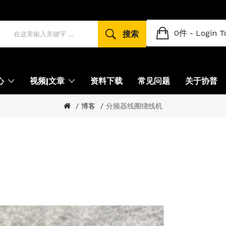
0件 -
Login T
搜索
心
视频|文章
资料下载
常见问题
关于协普
博客
分频器线圈绕线机