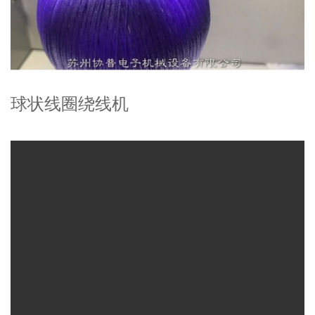
球状线圈绕线机